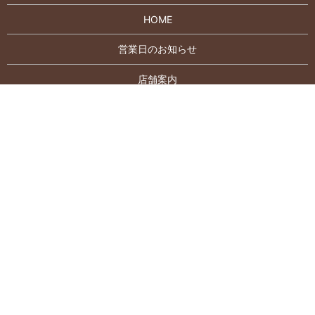
HOME
営業日のお知らせ
店舗案内
シェフについて
お取り寄せ
生菓子
焼き菓子
バースデーケーキ
契約農家さんシリーズ
素材について